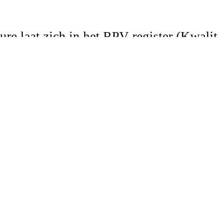
re laat zich in het
RPV-register (Kwalit
de kwaliteitsnormen en het behalen van 
en.